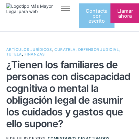
Contacta
Llamar
Inicio
por
ahora
escrito
Quienes somos
Servicios
ARTÍCULOS JURÍDICOS
,
CURATELA, DEFENSOR JUDICIAL,
Artículos
TUTELA
,
FINANZAS
¿Tienen los familiares de
Equipo
personas con discapacidad
Contacto
cognitiva o mental la
obligación legal de asumir
los cuidados y gastos que
ello supone?
8 DE JULIO DE 2024
COMENTARIOS DESACTIVADOS