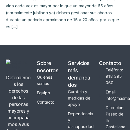
vida cada vez es mayor por lo que un mayor de 65 años
(normalmente jubilado ya) deberá gestionar sus ahorros
durante un periodo aproximado de 15 a 20 años, por lo que
es […]
Sobre
Servicios
Contacto
nosotros
más
Teléfono:
918 395
Defendemo
Quienes
demanda
060
somos
s los
dos
derechos
Curatela y
Email:
Equipo
de las
medidas de
info@masmay
Contacto
personas
apoyo
Dirección:
mayores y
Dependencia
Paseo de
acompaña
y
la
mos a sus
discapacidad
Castellana,