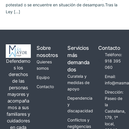
potestad o se encuentre en situación de desamparo.Tras la
Ley […]
Sobre
Servicios
Contacto
nosotros
más
Teléfono:
Defendemo
918 395
Quienes
demanda
s los
060
somos
dos
derechos
Curatela y
Email:
Equipo
de las
medidas de
info@masmay
Contacto
personas
apoyo
Dirección:
mayores y
Dependencia
Paseo de
acompaña
y
la
mos a sus
discapacidad
Castellana,
familiares y
179, 1º
Conflictos y
cuidadores
local,
negligencias
en cada