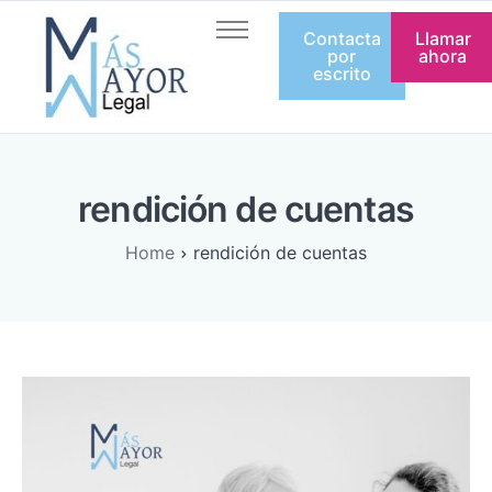
Contacta
Llamar
Inicio
por
ahora
escrito
Quienes somos
Servicios
Artículos
rendición de cuentas
Equipo
Home
rendición de cuentas
Contacto