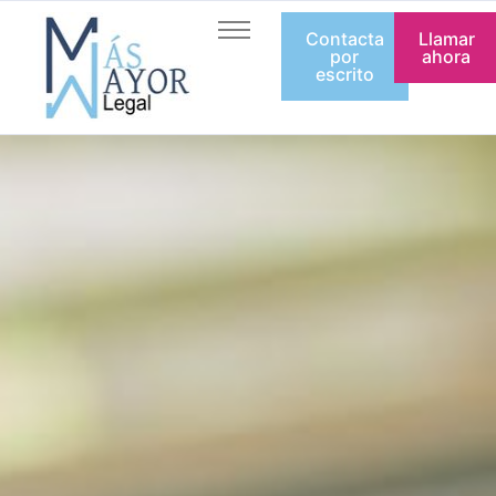
Contacta
Llamar
Inicio
por
ahora
escrito
Quienes somos
Servicios
Artículos
Equipo
Contacto