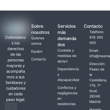
Sobre
Servicios
Contacto
nosotros
más
Teléfono:
Defendemo
918 395
Quienes
demanda
s los
060
somos
dos
derechos
Curatela y
Email:
Equipo
de las
medidas de
info@masmay
Contacto
personas
apoyo
Dirección:
mayores y
Dependencia
Paseo de
acompaña
y
la
mos a sus
discapacidad
Castellana,
familiares y
179, 1º
Conflictos y
cuidadores
local,
negligencias
en cada
28046
en
paso legal.
Madrid
residencias
Horario: