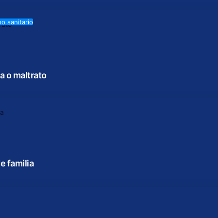
o sanitario
a o maltrato
e familia