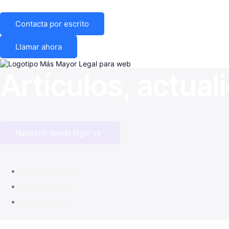
Contacta por escrito
Llamar ahora
Artículos, actual
Necesito ayuda legal ya
Te protegemos
Te ayudamos
Te asistimos