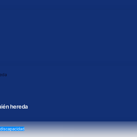
uién hereda
discapacidad