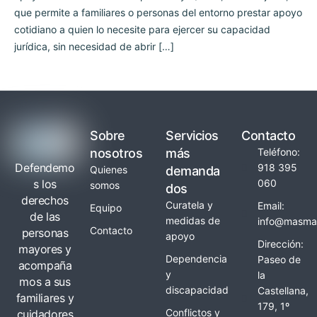
que permite a familiares o personas del entorno prestar apoyo
cotidiano a quien lo necesite para ejercer su capacidad
jurídica, sin necesidad de abrir […]
Sobre
Servicios
Contacto
nosotros
más
Teléfono:
Defendemo
918 395
Quienes
demanda
s los
060
somos
dos
derechos
Curatela y
Email:
Equipo
de las
medidas de
info@masmay
Contacto
personas
apoyo
Dirección:
mayores y
Dependencia
Paseo de
acompaña
y
la
mos a sus
discapacidad
Castellana,
familiares y
179, 1º
Conflictos y
cuidadores