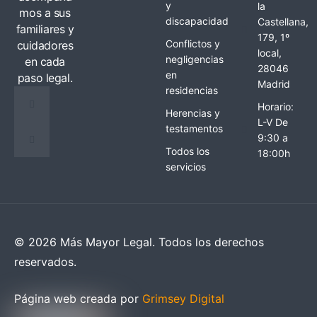
y
la
mos a sus
discapacidad
Castellana,
familiares y
179, 1º
Conflictos y
cuidadores
local,
negligencias
en cada
28046
en
paso legal.
Madrid
residencias
Horario:
Herencias y
L-V De
testamentos
9:30 a
Todos los
18:00h
servicios
© 2026 Más Mayor Legal. Todos los derechos
reservados.
Página web creada por
Grimsey Digital