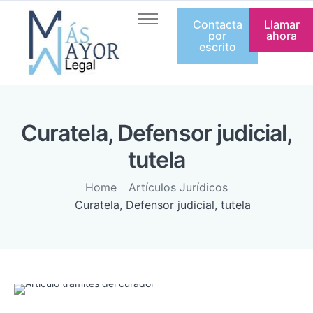
Contacta
Llamar
Inicio
por
ahora
escrito
Quienes somos
Servicios
Artículos
Curatela, Defensor judicial,
Equipo
tutela
Contacto
Home
Artículos Jurídicos
Curatela, Defensor judicial, tutela