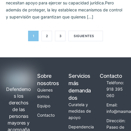
necesitan apoyo para ejercer su capacidad jurídica.Pero
además de proteger, la ley establece mecanismos de control
y supervisión que garantizan que quienes […]
1
2
3
SIGUIENTES
Sobre
Servicios
Contacto
nosotros
más
Teléfono:
Defendemo
918 395
Quienes
demanda
s los
060
somos
dos
derechos
Curatela y
Email:
Equipo
de las
medidas de
info@masmay
Contacto
personas
apoyo
Dirección:
mayores y
Dependencia
Paseo de
acompaña