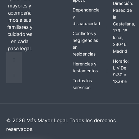
Dirección:
mayores y
Dependencia
Paseo de
acompaña
y
la
mos a sus
discapacidad
Castellana,
familiares y
179, 1º
Conflictos y
cuidadores
local,
negligencias
en cada
28046
en
paso legal.
Madrid
residencias
Horario:
Herencias y
L-V De
testamentos
9:30 a
Todos los
18:00h
servicios
© 2026 Más Mayor Legal. Todos los derechos
reservados.