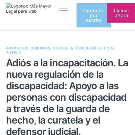
Contacta
Llamar
Inicio
por
ahora
escrito
Quienes somos
Servicios
ARTÍCULOS JURÍDICOS
,
CURATELA, DEFENSOR JUDICIAL,
Artículos
TUTELA
Adiós a la incapacitación. La
Equipo
nueva regulación de la
Contacto
discapacidad: Apoyo a las
personas con discapacidad
a través de la guarda de
hecho, la curatela y el
defensor judicial.