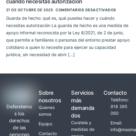
cuándo necesitas autorización
21 DE OCTUBRE DE 2025
COMENTARIOS DESACTIVADOS
Guarda de hecho: qué es, qué puedes hacer y cuándo
necesitas autorización La guarda de hecho es una medida de
apoyo informal reconocida por la Ley 8/2021, de 2 de junio,
que permite a familiares o personas del entorno prestar apoyo
cotidiano a quien lo necesite para ejercer su capacidad
jurídica, sin necesidad de abrir […]
Sobre
Servicios
Contacto
nosotros
más
Teléfono:
Defendemo
918 395
Quienes
demanda
s los
060
somos
dos
derechos
Curatela y
Email:
Equipo
de las
medidas de
info@masmay
Contacto
personas
apoyo